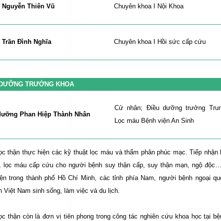
ĩ Nguyễn Thiên Vũ
Chuyên khoa I Nội Khoa
ĩ Trần Đình Nghĩa
Chuyên khoa I Hồi sức cấp cứu
 DƯỠNG
TRƯỞNG KHOA
Cử nhân; Điều dưỡng trưởng Tru
dưỡng Phan Hiệp Thành Nhân
Lọc máu Bệnh viện An Sinh
c thận thực hiện các kỹ thuật lọc máu và thẩm phân phúc mạc. Tiếp nhận
, lọc máu cấp cứu
cho người bệnh suy thận cấp, suy thận mạn, ngộ độc…
ện trong thành phố Hồ Chí Minh, các tỉnh phía Nam, người bệnh ngoại qu
n Việt Nam sinh sống, làm việc và du lịch.
ọc thận còn là đơn vị
tiên phong trong công tác nghiên cứu khoa học tại bệ