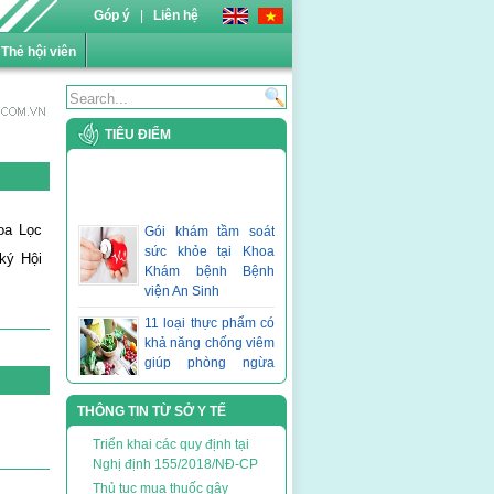
n với website Bệnh viện An Sinh
Góp ý
|
Liên hệ
Thẻ hội viên
TIÊU ĐIỂM
Gói khám tầm soát
oa Lọc
sức khỏe tại Khoa
ký Hội
Khám bệnh Bệnh
viện An Sinh
11 loại thực phẩm có
khả năng chống viêm
giúp phòng ngừa
bệnh mạn tính
Bệnh án điện tử
THÔNG TIN TỪ SỞ Y TẾ
ngoại trú (EMR) khi
bạn chủ động quản lý
Triển khai các quy định tại
thông tin sức khỏe cá
Nghị định 155/2018/NĐ-CP
nhân
Thủ tục mua thuốc gây