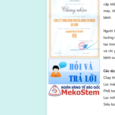
cập nh
máu, k
bệnh.
Người 
hưởng t
tạo tro
và chi 
bệnh su
Các dịc
Chạy th
Lọc máu
Phối hợ
Lọc mỡ
Siêu lọ