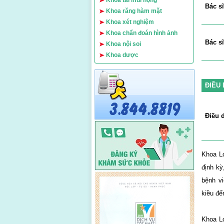
Khoa tai mũi họng
Bác s
Khoa răng hàm mặt
Khoa xét nghiệm
Khoa chẩn đoán hình ảnh
Bác s
Khoa nội soi
Khoa dược
ĐIỀU
Điều 
Khoa Lọ
định kỳ
bệnh vi
kiều đế
K
hoa L