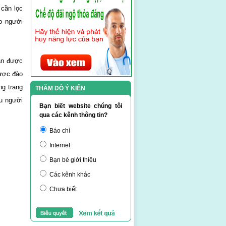
 cần lọc
o người
ẫn được
được đào
ng trang
THĂM DÒ Ý KIẾN
ều người
Bạn biết website chúng tôi
qua các kênh thông tin?
Báo chí
Internet
Bạn bè giới thiệu
Các kênh khác
Chưa biết