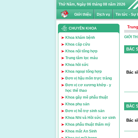
Thứ Năm, Ngày 06 tháng 08 năm 2026
Giới thiệu
Dịch vụ
Tin tức - Sự 
Trung
CHUYÊN KHOA
GIỚI T
Khoa khám bệnh
Khoa cấp cứu
BÁC 
Khoa nội tổng hợp
Trung tâm lọc máu
Khoa hồi sức
Khoa ngoại tổng hợp
Bác s
Đơn vị hậu môn trực tràng
Đơn vị cơ xương khớp - y
học thể thao
Khoa gây mê phẫu thuật
Khoa phụ sản
BÁC S
Đơn vị hỗ trợ sinh sản
Khoa Nhi và Hồi sức sơ sinh
Bác s
Khoa phẫu thuật thẩm mỹ
Khoa mắt An Sinh