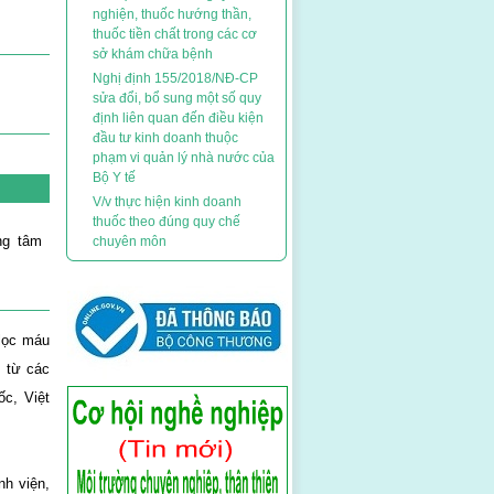
nghiện, thuốc hướng thần,
Uống từ 2 đến 3 tách
thuốc tiền chất trong các cơ
cà phê mỗi ngày có
sở khám chữa bệnh
thể giảm nguy cơ tim
Nghị định 155/2018/NĐ-CP
mạch
sửa đổi, bổ sung một số quy
Khám sức khỏe tổng
định liên quan đến điều kiện
quát
đầu tư kinh doanh thuộc
phạm vi quản lý nhà nước của
Bộ Y tế
V/v thực hiện kinh doanh
thuốc theo đúng quy chế
ng tâm
chuyên môn
 lọc máu
 từ các
ốc, Việt
nh viện,