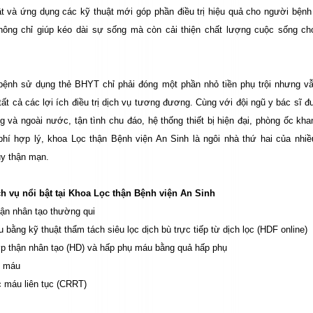
ật và ứng dụng các
kỹ thuật mới góp phần điều trị hiệu quả cho người bệnh
hông chỉ
giúp kéo dài sự sống
mà còn
cải thiện chất lượng cuộc sống ch
bệnh sử dụng thẻ BHYT chỉ phải đóng một phần nhỏ tiền phụ trội nhưng v
ất cả các lợi ích điều trị dịch vụ tương đương. Cùng với đội ngũ y bác sĩ 
ng và ngoài nước, tận tình chu đáo, hệ thống thiết bị hiện đại, phòng ốc kha
phí hợp lý, khoa Lọc thận Bệnh viện An Sinh là ngôi nhà thứ hai của nhi
y thận mạn.
h vụ nổi bật tại Khoa Lọc thận Bệnh viện An Sinh
ận nhân tạo thường qui
 bằng kỹ thuật thẩm tách siêu lọc dịch bù trực tiếp từ dịch lọc (HDF online)
p thận nhân tạo (HD) và hấp phụ máu bằng quả hấp phụ
 máu
c máu liên tục (CRRT)