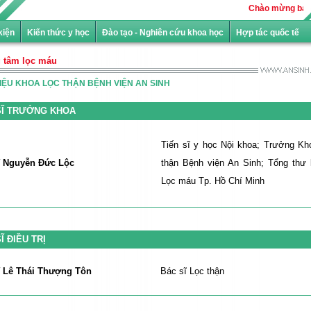
Chào mừng bạn đế
kiện
Kiến thức y học
Đào tạo - Nghiên cứu khoa học
Hợp tác quốc tế
 tâm lọc máu
HIỆU KHOA LỌC THẬN BỆNH VIỆN AN SINH
SĨ TRƯỞNG KHOA
Tiến sĩ y học
Nội khoa; Trưởng Kh
ĩ Nguyễn Đức Lộc
thận Bệnh viện An Sinh; Tổng thư 
Lọc máu Tp. Hồ Chí Minh
Ĩ ĐIỀU TRỊ
ĩ Lê Thái Thượng Tôn
Bác sĩ Lọc thận