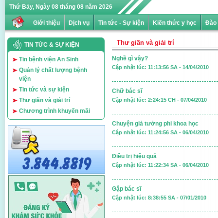
Thứ Bảy, Ngày 08 tháng 08 năm 2026
Giới thiệu
Dịch vụ
Tin tức - Sự kiện
Kiến thức y học
Đào 
Thư giãn và giải trí
TIN TỨC & SỰ KIỆN
Nghề gì vậy?
Tin bệnh viện An Sinh
Cập nhật lúc:
11:13:56 SA - 14/04/2010
Quản lý chất lượng bệnh
viện
Tin tức và sự kiện
Chữ bác sĩ
Thư giãn và giải trí
Cập nhật lúc:
2:24:15 CH - 07/04/2010
Chương trình khuyến mãi
Chuyện giả tưởng phi khoa học
Cập nhật lúc:
11:24:56 SA - 06/04/2010
Điều trị hiệu quả
Cập nhật lúc:
11:22:34 SA - 06/04/2010
Gặp bác sĩ
Cập nhật lúc:
8:38:55 SA - 07/01/2010