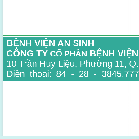
BỆNH VIỆN AN SINH
CÔNG TY
BỆNH VIỆN
CỔ PHẦN
10 Trần Huy Liệu, Phường 11, Q
Điện thoại: 84 - 28 - 3845.777
3847.6734
Email: info@ansinh.com.vn, Web
Giấy phép kinh doanh số : 03
thuộc Sở Kế Hoạch Và Đầu Tư T
Người đại diện: TS BS Mai Văn Đ
Thiết kế bởi Sao Viet IT