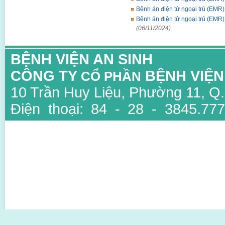
Bệnh án điện tử ngoại trú (EMR)
Bệnh án điện tử ngoại trú (EMR)
(06/11/2024)
BỆNH VIỆN AN SINH
CÔNG TY
BỆNH VIỆN
CỔ PHẦN
10 Trần Huy Liệu, Phường 11, Q
Điện thoại: 84 - 28 - 3845.777
3847.6734
Email: info@ansinh.com.vn, Web
Giấy phép kinh doanh số : 03
thuộc Sở Kế Hoạch Và Đầu Tư T
Người đại diện: TS BS Mai Văn Đ
Thiết kế bởi Sao Viet IT