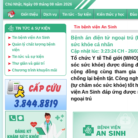
Chủ Nhật, Ngày 09 tháng 08 năm 2026
Giới thiệu
Dịch vụ
Tin tức - Sự kiện
Kiến thức y học
Đào 
Tin bệnh viện An Sinh
TIN TỨC & SỰ KIỆN
Bệnh án điện tử ngoại trú 
Tin bệnh viện An Sinh
sức khỏe cá nhân
Quản lý chất lượng bệnh
viện
Cập nhật lúc:
3:23:24 CH - 26/0
Tin tức và sự kiện
Tổ chức Y tế Thế giới (WHO)
Thư giãn và giải trí
sóc sức khỏe) được dùng để
Chương trình khuyến mãi
cộng đồng cùng tham gia 
chống lại bệnh tật. Công ng
(tự chăm sóc sức khỏe) tốt 
viện An Sinh đáp ứng được
ngoại trú