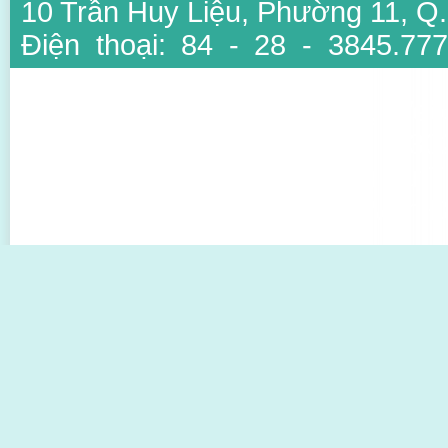
10 Trần Huy Liệu, Phường 11, Q
Điện thoại: 84 - 28 - 3845.777
3847.6734
Email: info@ansinh.com.vn, Web
Giấy phép kinh doanh số : 03
thuộc Sở Kế Hoạch Và Đầu Tư T
Người đại diện: TS BS Mai Văn Đ
Thiết kế bởi Sao Viet IT