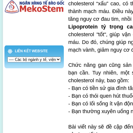
cholesterol “xấu” cao, có
thành mạch máu. Điều này
tăng nguy cơ đau tim, nhồi
Lipoprotein tỷ trọng c
cholesterol "tốt", giúp vậ
máu. Do đó, chúng giúp ng
mạch vành, giảm nguy cơ đa
LIÊN KẾT WEBSITE
Chức năng gan cũng sản 
bạn cần. Tuy nhiên, một
cholesterol này, bao gồm:
- Bạn có tiền sử gia đình t
- Bạn có thói quen hút thuố
- Bạn có lối sống ít vận độ
- Bạn thường xuyên uống 
Bài viết này sẽ đề cập đến