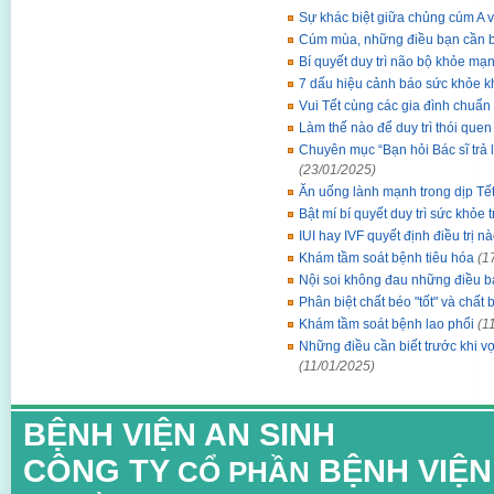
Sự khác biệt giữa chủng cúm A 
Cúm mùa, những điều bạn cần bi
Bí quyết duy trì não bộ khỏe mạ
7 dấu hiệu cảnh báo sức khỏe 
Vui Tết cùng các gia đình chuẩn
Làm thế nào để duy trì thói que
Chuyên mục “Bạn hỏi Bác sĩ trả l
(23/01/2025)
Ăn uống lành mạnh trong dịp Tế
Bật mí bí quyết duy trì sức khỏe 
IUI hay IVF quyết định điều trị 
Khám tầm soát bệnh tiêu hóa
(1
Nội soi không đau những điều b
Phân biệt chất béo "tốt" và chất 
Khám tầm soát bệnh lao phổi
(1
Những điều cần biết trước khi vợ
(11/01/2025)
BỆNH VIỆN AN SINH
CÔNG TY
BỆNH VIỆN
CỔ PHẦN