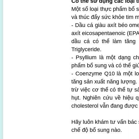
Có thể sử dụng các loại
Một số loại thực phẩm bổ s
và thúc đẩy sức khỏe tim m
- Dầu cá giàu axít béo om
axít eicosapentaenoic (EP
dầu cá có thể làm tăn
Triglyceride.
- Psyllium là một dạng c
phẩm bổ sung và có thể giú
- Coenzyme Q10 là một lo
tăng sản xuất năng lượng. 
trừ việc cơ thể có thể tự 
hụt. Nghiên cứu về hiệu 
cholesterol vẫn đang được 
Hãy luôn khám tư vấn bác s
chế độ bổ sung nào.