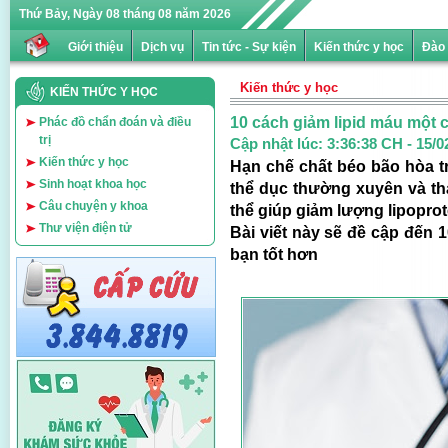
Thứ Bảy, Ngày 08 tháng 08 năm 2026
Giới thiệu
Dịch vụ
Tin tức - Sự kiện
Kiến thức y học
Đào 
Kiến thức y học
KIẾN THỨC Y HỌC
10 cách giảm lipid máu một 
Phác đồ chẩn đoán và điều
trị
Cập nhật lúc:
3:36:38 CH - 15/0
Kiến thức y học
Hạn chế chất béo bão hòa tr
Sinh hoạt khoa học
thể dục thường xuyên và th
Câu chuyện y khoa
thể giúp giảm lượng lipoprot
Thư viện điện tử
Bài viết này sẽ đề cập đến 
bạn tốt hơn