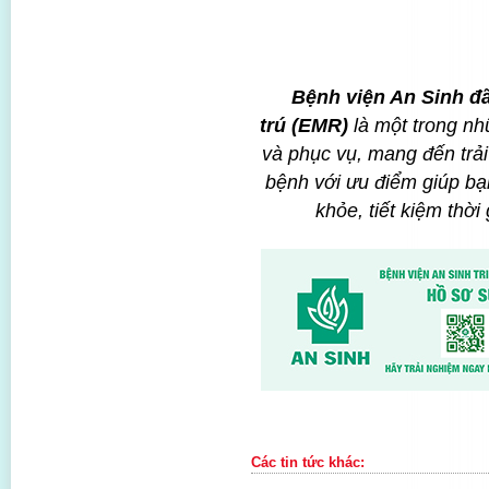
B
ệ
nh
vi
ệ
n An Sinh đã
trú (EMR)
là một trong nh
và phục vụ, mang đến trải
bệnh với ưu điểm giúp bạ
khỏe, tiết kiệm thờ
Các tin tức khác: