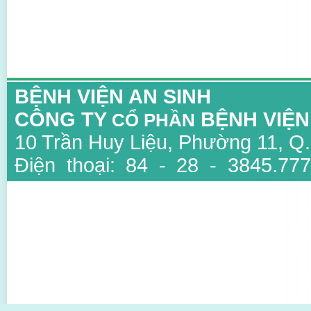
BỆNH VIỆN AN SINH
CÔNG TY
BỆNH VIỆN
CỔ PHẦN
10 Trần Huy Liệu, Phường 11, Q
Điện thoại: 84 - 28 - 3845.777
3847.6734
Email: info@ansinh.com.vn, Web
Giấy phép kinh doanh số : 03
thuộc Sở Kế Hoạch Và Đầu Tư T
Người đại diện: TS BS Mai Văn Đ
Thiết kế bởi Sao Viet IT