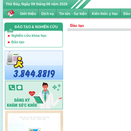
Thứ Bảy, Ngày 08 tháng 08 năm 2026
Giới thiệu
Dịch vụ
Tin tức - Sự kiện
Kiến thức y học
Đào 
Đào tạo
ĐÀO TẠO & NGHIÊN CỨU
Nghiên cứu khoa học
KH
Đào tạo