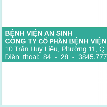
BỆNH VIỆN AN SINH
CÔNG TY
BỆNH VIỆN
CỔ PHẦN
10 Trần Huy Liệu, Phường 11, Q
Điện thoại: 84 - 28 - 3845.777
3847.6734
Email: info@ansinh.com.vn, Web
Giấy phép kinh doanh số : 03
thuộc Sở Kế Hoạch Và Đầu Tư T
Người đại diện: TS BS Mai Văn Đ
Thiết kế bởi Sao Viet IT